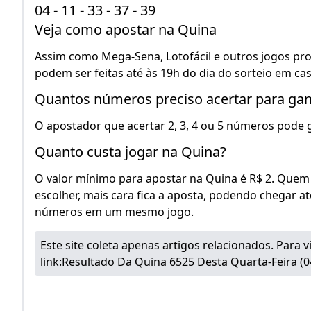
04 - 11 - 33 - 37 - 39
Veja como apostar na Quina
Assim como Mega-Sena, Lotofácil e outros jogos pr
podem ser feitas até às 19h do dia do sorteio em casa
Quantos números preciso acertar para ga
O apostador que acertar 2, 3, 4 ou 5 números pode 
Quanto custa jogar na Quina?
O valor mínimo para apostar na Quina é R$ 2. Quem
escolher, mais cara fica a aposta, podendo chegar at
números em um mesmo jogo.
fortune ox demo
como jogar no fortune ox
fortune ox slot
Este site coleta apenas artigos relacionados. Para vi
Quina 6961: Números Sorteados e Prêmio Acumula
Quina hôm nay: kết quả số may mắn và mẹo kiểm tr
Resultado Quina concurso 5998 de hoje sábado 12/11
link:
Resultado Da Quina 6525 Desta Quarta-Feira (
Quina 6966 Não Teve Ganhador! Confira Resultado e
Quina 7064: números sorteados e ganhos
Qual foi o resultado da Quina de São João 2024?
jogo do touro
Resultado da Quina 6522 deste sábado (31/08) O T
- YouTube
Quem ganhou na Mega-Sena hoje?
5 Acertos na Quina: Quanto Ganha e Qual a Probabi
Quina Hoje: Quantos Acertadores Houve? Resultad
Resultado Quina de hoje (04/09): veja números sort
Resultado da Quina 6525 desta quarta-feira (04/09)