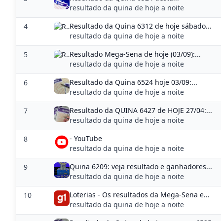
Resultado Quina 6522 de hoje sábado (31/08/24)
resultado da quina de hoje a noite
- YouTube
Resultado da Quina 6312 de hoje sábado...
Resultado Quina de hoje (04/09): veja números sortead
4
resultado da quina de hoje a noite
Qual o resultado da Quina desta noite?
fortune ox demo
Resultado Mega-Sena de hoje (03/09):...
5
Fortune Ox Demo: Como Jogar Grátis e Testar os Contr
resultado da quina de hoje a noite
Teve ganhador na Quina 6536?
Resultado da Quina 6524 hoje 03/09:...
6
Quina 6966 Não Teve Ganhador! Confira Resultado e P
resultado da quina de hoje a noite
Quina 6938: prêmio acumula e ninguém acerta as 5 de
Quina 6936: Não Teve Ganhador! Prêmio Acumula R$ 1
Resultado da QUINA 6427 de HOJE 27/04:...
7
resultado da quina de hoje a noite
Qual cidade saiu a Quina de hoje?
- YouTube
- YouTube
8
Quina 6957: Programe-se! Não Houve Ganhador e Prê
resultado da quina de hoje a noite
Resultado da Quina de hoje concurso 6522 sábado (31/
Quina 6209: veja resultado e ganhadores...
9
Resultado Quina 6996: Confira os Números Sorteados
resultado da quina de hoje a noite
Loterias - Os resultados da Mega-Sena e...
10
resultado da quina de hoje a noite