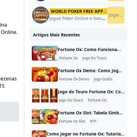
Teve ganhador da Quina do concurso 6568?
Qual cidade saiu a Quina de hoje?
- YouTube
- YouTube
WORLD POKER FREE APP777
Bônus de b
Jogar agora
Quais são os números que mais saem na Quin
Quina Resultado da quina
Jogue Poker Online e Ganhe Dinheiro Real.
Quina: resultado 622 Loterias Caixa Gazeta do
Ganhador Quina 6969: Nenhum Venceu e Prê
ina
Quais são os cinco números mais sorteados n
Quina 7005: teve ganhador?
 Online.
jogo do touro
Artigos Mais Recentes
Resultado Quina 6519 de hoje quarta-feira (28
Resultado da Quina 6396 de hoje quinta-feira 
Quantos números se ganham na Quina?
Quais são os cinco números mais sorteados n
Quina 2/5: Kết quả và mẹo chơi dễ nhớ
Quantos ganhador da Quina de hoje?
como jogar no fortune ox
Fortune Ox: Como Funcionam Rodadas Símbolos e Recursos Fortune Ox: Como Funcionam Rodadas, Símbolos e Recursos Fortune Ox é um jogo de slot com temática de touro, prosperidade e elementos festivos. No Brasil, ele também pode ser encontrado em pesquisas relacionadas ao jogo do touro, embora essa expressão seja utilizada para diferentes tipos de jogos. Para entender corretamente uma rodada, é necessário consultar a tabela de pagamentos da versão aberta. A aparência dos símbolos, os efeitos sonoros e as animações ajudam a apresentar o resultado, mas não permitem prever o que acontecerá no giro seguinte.
Qual foi os números da Quina que saiu hoje?
fortune ox
Teve ganhador no sorteio da Quina de hoje?
Resultado Mega-Sena de hoje (03/09): veja nú
Fortune Ox
Jogo Do Touro
Slot Digital
Teve ganhador na Quina de hoje à noite?
Ganhador Quina 6969: Nenhum Venceu e Prê
Qual foi o número da Quina dessa noite?
Resultado da Quina de hoje concurso 6525 quar
Qual foi o resultado da Quina dessa noite?
13 Ganhadores na Quina de São João 2025! Ve
Quina 2/5: Kết quả và mẹo chơi dễ nhớ
Fortune Ox Demo: Como Jogar Grátis e Testar os Controles Fortune Ox Demo: Como Jogar Grátis e Testar os Controles O Fortune Ox demo é uma versão de demonstração utilizada para conhecer a interface, testar os controles e consultar a tabela de pagamentos sem utilizar saldo financeiro real. Os créditos exibidos no modo gratuito são virtuais. Eles podem aumentar ou diminuir durante as rodadas, mas não representam dinheiro disponível para saque. Para que serve a versão demo? O modo de demonstração ajuda o usuário a aprender como o jogo funciona antes de tomar qualquer outra decisão.
Resultado da Quina 6523 hoje 02/09: confira 
Quina 7004: Não Houve Ganhador! Prêmio Ac
Quantos ganhador da Quina de hoje?
dezenas
Fortune Ox Demo
Jogo Grátis
Créditos Vi
Qual o resultado da Quina desta noite?
Quanto Pagou a Quadra da Quina? Valores At
Resultado da Quina 6524 hoje 03/09: confira 
15
13 Ganhadores na Quina de São João 2025! Ve
Quina 6485: veja resultados e ganhadores
Quina 6938: prêmio acumula e ninguém acerta
Jogo do Touro Fortune Ox: Como Identificar a Versão Correta Jogo do Touro Fortune Ox: Como Identificar a Versão Correta Jogo do touro é uma expressão ampla. Ela pode ser usada para procurar Fortune Ox, jogos casuais com animais, aplicativos de simulação ou outros títulos com temática de boi e touro. Por isso, não é recomendado assumir que todos os resultados de busca levam ao mesmo jogo. O nome completo, a tabela de pagamentos e a identificação do fornecedor são referências mais úteis.
Quina 6958: Milionário de BH Leva R$ 11 Milhõ
Quina 6934 teve ganhador?
Loterias - Os resultados da Mega-Sena e outra
Jogo Do Touro
Fortune Ox
Identificação 
Quina 6638: Tem Ganhador! R$ 192 Milhões L
Últimos 20 resultados da Quina
Quem ganhou na Mega-Sena hoje?
Teve ganhadores na Quina de hoje?
jogo do touro
Teve ganhador no sorteio da Quina de hoje?
Fortune Ox Slot: Tabela Símbolos RTP e Volatilidade Fortune Ox Slot: Tabela, Símbolos, RTP e Volatilidade O Fortune Ox slot utiliza símbolos, rodadas e uma tabela de pagamentos para calcular os resultados. Para interpretar o jogo corretamente, é necessário separar as regras verificáveis de promessas baseadas em horários, sinais ou sequências passadas. RTP, volatilidade e histórico explicam aspectos diferentes. Nenhum deles informa qual será o resultado da próxima rodada. Como funciona um slot digital? Depois que o usuário confirma o giro, o sistema processa o resultado e apresenta os símbolos na tela.
Quais são os cinco números mais sorteados n
Teve ganhador da Quina do concurso 6568?
- YouTube
Fortune Ox Slot
RTP
Volatilidade
Resultado da Quina de hoje concurso 6522 sáb
Fortune Ox: Como Funcionam Rodadas Símbol
jogo do touro
Como Jogar no Fortune Ox: Tutorial Passo a Passo Como Jogar no Fortune Ox: Tutorial Passo a Passo Aprender como jogar no Fortune Ox começa pela leitura da tabela de pagamentos e pelo reconhecimento dos controles. O objetivo deste tutorial é explicar a interface, sem prometer resultados ou estratégias de ganho. Uma versão demo é o ambiente mais adequado para conhecer símbolos, valores e recursos antes de utilizar qualquer saldo financeiro. Passo 1: confirme qual jogo está aberto Existem páginas e aplicativos com imagens de touro que não correspondem necessariamente ao mesmo título.
Quina de São João sai para três apostadores
Qual cidade saiu a Quina de hoje?