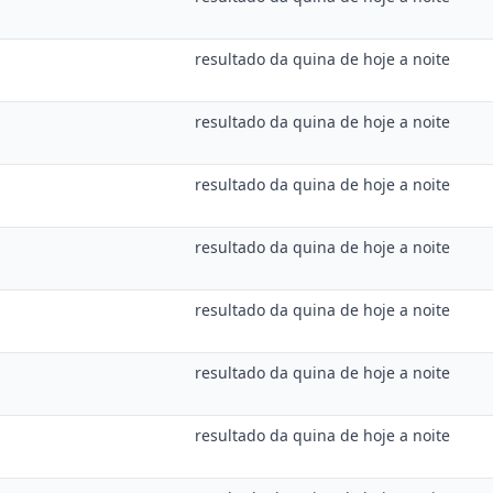
os no concurso 6525 - Portal Norte
resultado da quina de hoje a noite
resultado da quina de hoje a noite
oles
resultado da quina de hoje a noite
rêmio de R$ 11 Milhões
zenas
02 Milhões
resultado da quina de hoje a noite
resultado da quina de hoje a noite
mio Acumulou R$ 11 Milhões
08) - Correio do Estado
resultado da quina de hoje a noite
 e o Prêmio Acumulado
resultado da quina de hoje a noite