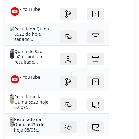
- YouTube
Resultado Quina
6522 de hoje
sábado...
Quina de São
João: confira o
resultado...
- YouTube
Resultado da
Quina 6523 hoje
02/09:...
Resultado da
Quina 6435 de
hoje 08/05:...