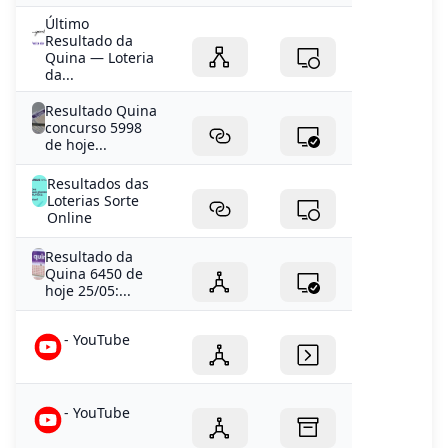
Último
Resultado da
Quina — Loteria
da...
Resultado Quina
concurso 5998
de hoje...
Resultados das
Loterias Sorte
Online
Resultado da
Quina 6450 de
hoje 25/05:...
- YouTube
- YouTube