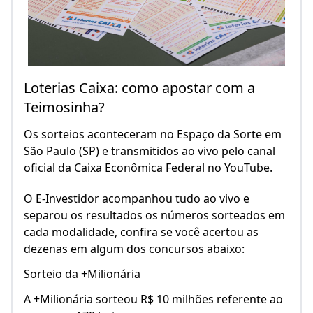
Loterias Caixa: como apostar com a
Teimosinha?
Os sorteios aconteceram no Espaço da Sorte em
São Paulo (SP) e transmitidos ao vivo pelo canal
oficial da Caixa Econômica Federal no YouTube.
O E-Investidor acompanhou tudo ao vivo e
separou os resultados os números sorteados em
cada modalidade, confira se você acertou as
dezenas em algum dos concursos abaixo:
Sorteio da +Milionária
A +Milionária sorteou R$ 10 milhões referente ao