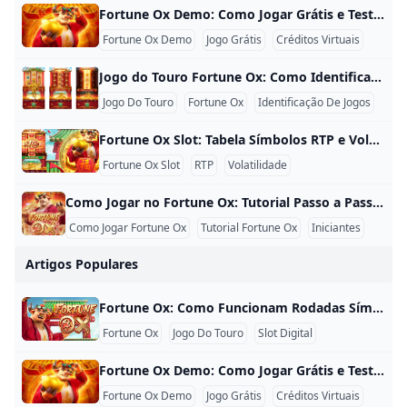
Quina 6961: Números Sorteados e Prêmio Acumulado
Resultados da Quina 6562 19/10/2024 5 Milhões
Teve ganhador no sorteio da Quina de hoje?
Fortune Ox Demo: Como Jogar Grátis e Testar os Controles Fortune Ox Demo: Como Jogar Grátis e Testar os Controles O Fortune Ox demo é uma versão de demonstração utilizada para conhecer a interface, testar os controles e consultar a tabela de pagamentos sem utilizar saldo financeiro real. Os créditos exibidos no modo gratuito são virtuais. Eles podem aumentar ou diminuir durante as rodadas, mas não representam dinheiro disponível para saque. Para que serve a versão demo? O modo de demonstração ajuda o usuário a aprender como o jogo funciona antes de tomar qualquer outra decisão.
Qual o horário do sorteio da Quina de hoje?
Quina hoje: veja números sorteados e ganhadores
Teve ganhador no sorteio da Quina de hoje?
Teve ganhador da Quina 6975? Resultado e números sor
Resultado da Quina 6482 de hoje (16/07)
Fortune Ox Demo
Jogo Grátis
Créditos Virtuais
Qual foi o resultado da Quina de São João 2024?
- YouTube
Quina 6966 Não Teve Ganhador! Confira Resultado e Prê
Quina de São João 2026: ganhadores prêmio e números 
Quina 6934 teve ganhador?
Quina de Hoje: Quantos Ganhadores Teve?
Quina 6757: Números Sorteados Hoje e Resultado Comp
Jogo do Touro Fortune Ox: Como Identificar a Versão Correta Jogo do Touro Fortune Ox: Como Identificar a Versão Correta Jogo do touro é uma expressão ampla. Ela pode ser usada para procurar Fortune Ox, jogos casuais com animais, aplicativos de simulação ou outros títulos com temática de boi e touro. Por isso, não é recomendado assumir que todos os resultados de busca levam ao mesmo jogo. O nome completo, a tabela de pagamentos e a identificação do fornecedor são referências mais úteis.
Resultado da Quina 6435 de hoje 08/05: confira o sorteio
Quais foram os números da Quina que saíram hoje?
Resultado da Quina hoje 04/09: confira o sorteio
Quem acertar 1 número na Quina ganha alguma coisa?
Qual foi o resultado da Quina dessa noite?
Jogo Do Touro
Fortune Ox
Identificação De Jogos
Quina 6936: Não Teve Ganhador! Prêmio Acumula R$ 102
Resultado da Quina 6482 de hoje terça-feira (16/07); vej
Resultado da Quina 6482 de hoje 16/07
Como Jogar no Fortune Ox: Tutorial Passo a Passo
Quina: resultado 38 Loterias Caixa Gazeta do Povo
fortune ox demo
Teve ganhador da Quina do concurso 6568?
Fortune Ox Slot: Tabela Símbolos RTP e Volatilidade Fortune Ox Slot: Tabela, Símbolos, RTP e Volatilidade O Fortune Ox slot utiliza símbolos, rodadas e uma tabela de pagamentos para calcular os resultados. Para interpretar o jogo corretamente, é necessário separar as regras verificáveis de promessas baseadas em horários, sinais ou sequências passadas. RTP, volatilidade e histórico explicam aspectos diferentes. Nenhum deles informa qual será o resultado da próxima rodada. Como funciona um slot digital? Depois que o usuário confirma o giro, o sistema processa o resultado e apresenta os símbolos na tela.
Qual o valor da Quina para hoje?
Teve ganhador na Quina 6568?
- YouTube
Fortune Ox Slot
RTP
Volatilidade
Quanto pagam 2 acertos na Quina?
Jogo do Touro Fortune Ox: Como Identificar a Versão Cor
jogo do touro
Como Jogar no Fortune Ox: Tutorial Passo a Passo Como Jogar no Fortune Ox: Tutorial Passo a Passo Aprender como jogar no Fortune Ox começa pela leitura da tabela de pagamentos e pelo reconhecimento dos controles. O objetivo deste tutorial é explicar a interface, sem prometer resultados ou estratégias de ganho. Uma versão demo é o ambiente mais adequado para conhecer símbolos, valores e recursos antes de utilizar qualquer saldo financeiro. Passo 1: confirme qual jogo está aberto Existem páginas e aplicativos com imagens de touro que não correspondem necessariamente ao mesmo título.
Resultados das Loterias Sorte Online
Quina 6944 teve ganhador? Veja quem faturou nas faixa
Que horas é o sorteio da Quina do bolão da Caixa?
Teve ganhador na Quina de hoje?
Como saber se ganhou na Quina?
Como Jogar Fortune Ox
Tutorial Fortune Ox
Iniciantes
Quina de Hoje: Quantos Ganhadores Teve?
- YouTube
como jogar no fortune ox
fortune ox
fortune ox slot
Artigos Populares
Quina 6961: Números Sorteados e Prêmio Acumulado
Resultado Quina de hoje (04/09): veja números sorteados
Teve ganhador na Quina 6527?
Quina: Conheça os Estados com Mais Ganhadores no Bra
Qual o horário do sorteio da Quina de hoje?
Resultado da Quina:▷Último Resultado e Números🏅
Quem acertar 1 número na Quina ganha alguma coisa?
- YouTube
Que horas é o sorteio da Quina do bolão da Caixa?
fortune ox demo
Quais foram os números da Quina desta noite?
Fortune Ox: Como Funcionam Rodadas Símbolos e Recursos Fortune Ox: Como Funcionam Rodadas, Símbolos e Recursos Fortune Ox é um jogo de slot com temática de touro, prosperidade e elementos festivos. No Brasil, ele também pode ser encontrado em pesquisas relacionadas ao jogo do touro, embora essa expressão seja utilizada para diferentes tipos de jogos. Para entender corretamente uma rodada, é necessário consultar a tabela de pagamentos da versão aberta. A aparência dos símbolos, os efeitos sonoros e as animações ajudam a apresentar o resultado, mas não permitem prever o que acontecerá no giro seguinte.
Resultado da Quina 6523 hoje 02/09: confira os números
Quina: Resultado números do sorteio e ganhadores - Not
Ganhador na Quina 6928? Confira o Resultado e o Acúm
Quem foi o ganhador da Mega-Sena de hoje?
Fortune Ox Demo: Como Jogar Grátis e Testar os Control
Último Resultado da Quina — Loteria da Caixa
Fortune Ox
Jogo Do Touro
Slot Digital
Teve ganhador da Quina 6975? Resultado e números sor
- YouTube
Quina hôm nay: kết quả số may mắn và mẹo kiểm tra nh
Resultado da Quina de hoje concurso 6523 segunda-feira 
Resultado da Quina 6524 hoje 03/09: confira os números
Quanto está acumulado a Quina?
CAIXA - YouTube
Jogo do Touro Fortune Ox: Como Identificar a Versão Cor
Teve ganhador na Quina 6547?
RESULTADO DA QUINA CONCURSO 6149: QUINA CONCURSO 6
Resultado Quina 6996: Confira os Números Sorteados e
Resultado da Quina hoje 04/09: confira o sorteio
Fortune Ox Demo: Como Jogar Grátis e Testar os Controles Fortune Ox Demo: Como Jogar Grátis e Testar os Controles O Fortune Ox demo é uma versão de demonstração utilizada para conhecer a interface, testar os controles e consultar a tabela de pagamentos sem utilizar saldo financeiro real. Os créditos exibidos no modo gratuito são virtuais. Eles podem aumentar ou diminuir durante as rodadas, mas não representam dinheiro disponível para saque. Para que serve a versão demo? O modo de demonstração ajuda o usuário a aprender como o jogo funciona antes de tomar qualquer outra decisão.
Quina 6523 acumulou e pode pagar R$ 37 milhões no próx
Quantos ganhador da Quina de hoje?
Quina: resultado 2301 Loterias Caixa Gazeta do Povo
Teve ganhador da Quina concurso 6569?
Quais foram os números da Quina de São João 2024?
Fortune Ox Demo
Jogo Grátis
Créditos Virtuais
Qual o resultado da Quina desta noite?