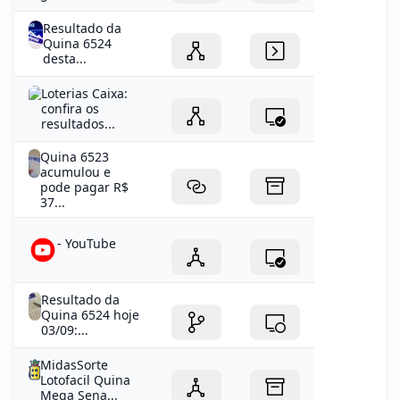
Resultado da
Quina 6524
desta...
Loterias Caixa:
confira os
resultados...
Quina 6523
acumulou e
pode pagar R$
37...
- YouTube
Resultado da
Quina 6524 hoje
03/09:...
MidasSorte
Lotofacil Quina
Mega Sena...