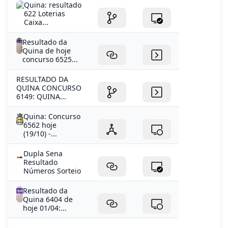
Quina: resultado
622 Loterias
Caixa...
Resultado da
Quina de hoje
concurso 6525...
RESULTADO DA
QUINA CONCURSO
6149: QUINA...
Quina: Concurso
6562 hoje
(19/10) -...
Dupla Sena
Resultado
Números Sorteio
Resultado da
Quina 6404 de
hoje 01/04:...