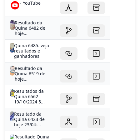
- YouTube
Resultado da
Quina 6482 de
hoje...
Quina 6485: veja
resultados e
ganhadores
Resultado da
Quina 6519 de
hoje...
Resultados da
Quina 6562
19/10/2024 5...
Resultado da
Quina 6423 de
hoje 23/04:...
Resultado Quina