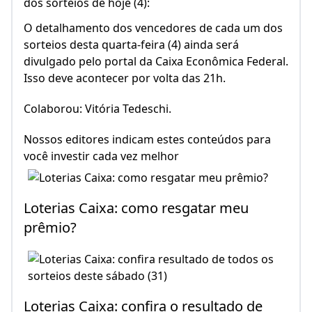
dos sorteios de hoje (4):
O detalhamento dos vencedores de cada um dos
sorteios desta quarta-feira (4) ainda será
divulgado pelo portal da Caixa Econômica Federal.
Isso deve acontecer por volta das 21h.
Colaborou: Vitória Tedeschi.
Nossos editores indicam estes conteúdos para
você investir cada vez melhor
Loterias Caixa: como resgatar meu
prêmio?
Loterias Caixa: confira o resultado de