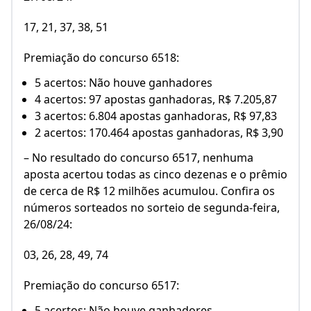
17, 21, 37, 38, 51
Premiação do concurso 6518:
5 acertos: Não houve ganhadores
4 acertos: 97 apostas ganhadoras, R$ 7.205,87
3 acertos: 6.804 apostas ganhadoras, R$ 97,83
2 acertos: 170.464 apostas ganhadoras, R$ 3,90
– No resultado do concurso 6517, nenhuma
aposta acertou todas as cinco dezenas e o prêmio
de cerca de R$ 12 milhões acumulou. Confira os
números sorteados no sorteio de segunda-feira,
26/08/24:
03, 26, 28, 49, 74
Premiação do concurso 6517:
5 acertos: Não houve ganhadores