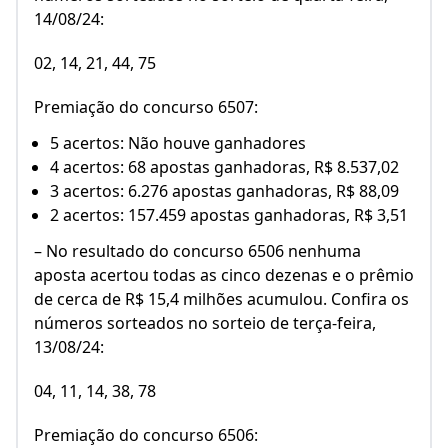
14/08/24:
02, 14, 21, 44, 75
Premiação do concurso 6507:
5 acertos: Não houve ganhadores
4 acertos: 68 apostas ganhadoras, R$ 8.537,02
3 acertos: 6.276 apostas ganhadoras, R$ 88,09
2 acertos: 157.459 apostas ganhadoras, R$ 3,51
– No resultado do concurso 6506 nenhuma
aposta acertou todas as cinco dezenas e o prêmio
de cerca de R$ 15,4 milhões acumulou. Confira os
números sorteados no sorteio de terça-feira,
13/08/24:
04, 11, 14, 38, 78
Premiação do concurso 6506: