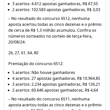
3 acertos: 4.612 apostas ganhadoras, R$ 67,55
2 acertos: 102.583 apostas ganhadoras, R$ 3,03
– No resultado do concurso 6512, nenhuma
aposta acertou todas as cinco dezenas e o prêmio
de cerca de R$ 1,3 milhão acumulou. Confira os
números sorteados no sorteio de terça-feira,
20/08/24:
26, 27, 61, 64, 80
Premiação do concurso 6512:
5 acertos: Não houve ganhadores
4 acertos: 27 apostas ganhadoras, R$ 10.964,85
3 acertos: 2.234 apostas ganhadoras, R$ 126,21
2 acertos: 60.646 apostas ganhadoras, R$ 4,64
– No resultado do concurso 6511, nenhuma
aposta acertou todas as cinco dezenas e o prêmio