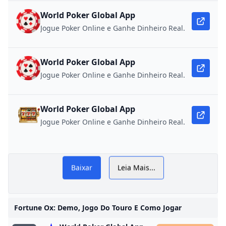
Quem ganhou na Mega-Sena hoje?
Quais foram os números que saíram no bolão da Quina?
Resultado da Quina de hoje concurso 6525 quarta-feira
Quem ganhou na Mega-Sena hoje?
Que horas sai o resultado da Quina de hoje?
World Poker Global App
fortune ox slot
Ganhador na Quina 6928? Confira o Resultado e o Acúm
Resultado da Quina 6306 de hoje 02/12; prêmio é de R$
Único Ganhador da Quina 7030 Leva R$ 13 Milhões! D
Teve ganhador na Quina de hoje à noite?
- YouTube
Teve ganhador na Quina de hoje à noite?
Jogue Poker Online e Ganhe Dinheiro Real.
Quem ganhou a Quina de hoje?
Teve ganhadores na Quina de hoje?
Resultado da Quina 6481 de hoje 15/07; prêmio é de R$
Quina: Conheça os Estados com Mais Ganhadores no B
Fortune Ox Slot: Tabela Símbolos RTP e Volatilidade
Quina 6938: prêmio acumula e ninguém acerta as 5 d
Resultado da Quina 6482 de hoje (16/07)
Loterias - Os resultados da Mega-Sena e outras premia
Quina 6942: Ganho na Quadra Acúmulo e Números So
Qual foi o número da Quina dessa noite?
Quais foram os números que saíram no bolão da Quin
Teve ganhador no sorteio da Quina de hoje?
Números da Quina de São João 2024 e resultado do so
World Poker Global App
5 Acertos na Quina: Quanto Ganha e Qual a Probabili
fortune ox demo
Quina 6988 teve ganhador? Veja quem levou os R$ 93 
Quina Hoje: Números Sorteados 7/5 Explodem!
Teve ganhador da Quina 6510?
Jogue Poker Online e Ganhe Dinheiro Real.
Quina Hoje: Quantos Acertadores Houve? Resultado 
- YouTube
Resultado da Quina de hoje concurso 6523 segunda-feir
Quem ganhou a Quina de hoje?
Resultado Quina concurso 5998 de hoje sábado 12/11 va
Que horas é o sorteio da Quina do bolão da Caixa?
Teve ganhador na Quina de hoje à noite?
Quais são os cinco números mais sorteados na Quina
Resultado da Quina 6525 desta quarta-feira (04/09) O T
World Poker Global App
Resultado da Quina 6523 hoje 02/09: confira os núme
Jogo do Touro Fortune Ox: Como Identificar a Versão Cor
Jogue Poker Online e Ganhe Dinheiro Real.
Teve ganhador da Quina do concurso 6568?
Quina: resultado 622 Loterias Caixa Gazeta do Povo
Teve ganhador no sorteio da Quina de hoje?
- YouTube
Quina: Concurso 6562 hoje (19/10) - Supersena
o
jogo do touro
Loterias Caixa: confira os resultados dos sorteios desta 
Baixar
Leia Mais...
Fortune Ox Demo: Como Jogar Grátis e Testar os Control
Resultado da Quina de hoje concurso 6523 segunda-feira 
Quina 6936: Não Teve Ganhador! Prêmio Acumula R$ 102
Teve ganhador da Quina concurso 6569?
Quem ganhou na Mega-Sena hoje?
fortune ox demo
Quina 6917: Não Teve Ganhador! Prêmio Acumulou R$ 10
Fortune Ox: Demo, Jogo Do Touro E Como Jogar
Teve ganhador na Quina de hoje?
Resultado da Quina de hoje concurso 6525 quarta-feira (