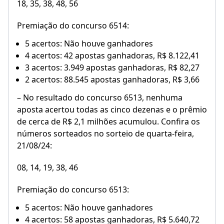
18, 35, 38, 48, 56
Premiação do concurso 6514:
5 acertos: Não houve ganhadores
4 acertos: 42 apostas ganhadoras, R$ 8.122,41
3 acertos: 3.949 apostas ganhadoras, R$ 82,27
2 acertos: 88.545 apostas ganhadoras, R$ 3,66
– No resultado do concurso 6513, nenhuma
aposta acertou todas as cinco dezenas e o prêmio
de cerca de R$ 2,1 milhões acumulou. Confira os
números sorteados no sorteio de quarta-feira,
21/08/24:
08, 14, 19, 38, 46
Premiação do concurso 6513:
5 acertos: Não houve ganhadores
4 acertos: 58 apostas ganhadoras, R$ 5.640,72