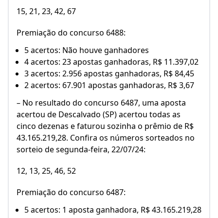
15, 21, 23, 42, 67
Premiação do concurso 6488:
5 acertos: Não houve ganhadores
4 acertos: 23 apostas ganhadoras, R$ 11.397,02
3 acertos: 2.956 apostas ganhadoras, R$ 84,45
2 acertos: 67.901 apostas ganhadoras, R$ 3,67
– No resultado do concurso 6487, uma aposta
acertou de Descalvado (SP) acertou todas as
cinco dezenas e faturou sozinha o prêmio de R$
43.165.219,28. Confira os números sorteados no
sorteio de segunda-feira, 22/07/24:
12, 13, 25, 46, 52
Premiação do concurso 6487:
5 acertos: 1 aposta ganhadora, R$ 43.165.219,28