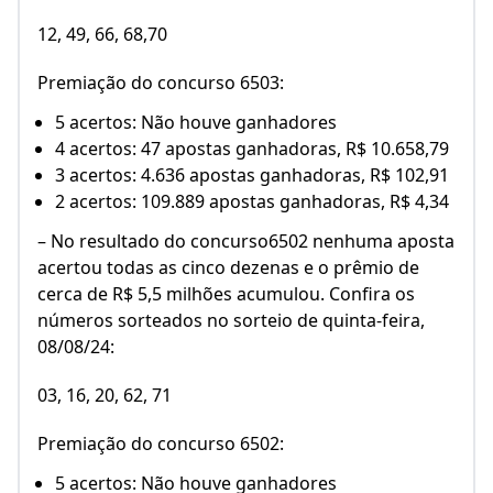
12, 49, 66, 68,70
Premiação do concurso 6503:
5 acertos: Não houve ganhadores
4 acertos: 47 apostas ganhadoras, R$ 10.658,79
3 acertos: 4.636 apostas ganhadoras, R$ 102,91
2 acertos: 109.889 apostas ganhadoras, R$ 4,34
– No resultado do concurso6502 nenhuma aposta
acertou todas as cinco dezenas e o prêmio de
cerca de R$ 5,5 milhões acumulou. Confira os
números sorteados no sorteio de quinta-feira,
08/08/24:
03, 16, 20, 62, 71
Premiação do concurso 6502:
5 acertos: Não houve ganhadores