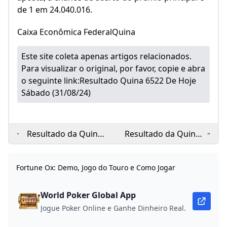
de 1 em 24.040.016.
Caixa Econômica FederalQuina
jogo do touro
jogo do touro
fortune ox demo
Este site coleta apenas artigos relacionados.
Quem ganhou a Quina de hoje?
Últimos 20 resultados da Quina
Teve ganhador na Quina de hoje?
Para visualizar o original, por favor, copie e abra
Quanto pagam 2 acertos na Quina?
Quantos acertaram a Quina da Mega da Virada 2024?
Qual o horário do sorteio da Quina de hoje?
o seguinte link:
Resultado Quina 6522 De Hoje
Quina Hoje: Quantos Acertadores Houve? Resultado 
Quina de São João 2026: ganhadores prêmio e número
- YouTube
Sábado (31/08/24)
- YouTube
Resultado da Quina 6404 de hoje 01/04: confira o sorte
Quina 6966 Não Teve Ganhador! Confira Resultado e P
fortune ox
Resultado da Quina (Últimos Sorteios) Intersena
Teve ganhador da Quina 6551?
Resultado da Quina 6423 de hoje 23/04: confira o sorte
- YouTube
Resultado da Quina hoje 04/09: confira o sorteio
Teve ganhador na Quina 6536?
Teve Acertador da Quina? Descubra Agora o Resultado
Qual o valor da Quina para hoje?
Resultado da Quina
Resultado da Quina
Teve ganhador da Quina do concurso 6568?
Teve ganhador na Quina 6547?
Quem ganhou na Mega-Sena hoje?
Resultado da Quina 6481 de hoje 15/07; prêmio é de R$
6519 de hoje
6525 desta quarta-
Resultado da Quina: concurso 6523 de hoje (segunda-fe
Resultado Quina 6524 de terça-feira 03/09/2024; prêm
Quem acertar 1 número na Quina ganha alguma coisa
Quina 6966 Não Teve Ganhador! Confira Resultado e P
(04/09/2024); prêmio
feira (04/09) O
fortune ox
CAIXA - YouTube
Resultado da Quina 6450 de hoje 25/05: confira o sorte
Quina de São João sai para três apostadores
Fortune Ox: Demo, Jogo do Touro e Como Jogar
Resultado da Quina 6522 deste sábado (31/08) O Tem
de R$ 103 milhões
Tempo
Quina 6938: prêmio acumula e ninguém acerta as 5 deze
Quem foi o ganhador da Mega-Sena de hoje?
Resultado da Quina 7015: Números Sorteados 04 13 52
Resultado Quina 6523: alguém faturou os R$ 27 milhões
- YouTube
Quina: Resultado números do sorteio e ganhadores - Not
fortune ox slot
fortune ox slot
como jogar no fortune ox
Teve ganhador da Quina 6640?
Quem ganhou na Mega-Sena hoje?
World Poker Global App
Resultado da Quina de hoje concurso 6522 sábado (31/
Quina 7004: Não Houve Ganhador! Prêmio Acumulou R
Quanto está acumulado a Quina?
Resultado da Quina de hoje concurso 6523 segunda-feir
Qual o horário do sorteio da Quina de hoje?
Que horas é o sorteio da Quina do bolão da Caixa?
Resultado Quina 6522 de hoje sábado (31/08/24)
RESULTADO QUINA 6524 de hoje 03/09 terça-feira - Rev
Jogue Poker Online e Ganhe Dinheiro Real.
Resultado Quina 5286: veja as dezenas sorteadas hoje 
Qual o resultado da Quina desta noite?
Quina: Conheça os Estados com Mais Ganhadores no B
- YouTube
Quina 6944 teve ganhador? Veja quem faturou nas fai