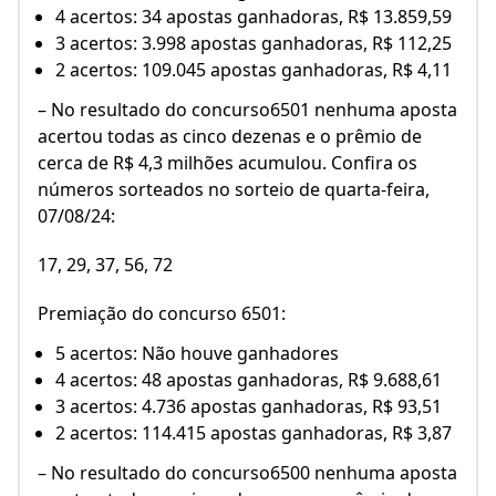
4 acertos: 34 apostas ganhadoras, R$ 13.859,59
3 acertos: 3.998 apostas ganhadoras, R$ 112,25
2 acertos: 109.045 apostas ganhadoras, R$ 4,11
– No resultado do concurso6501 nenhuma aposta
acertou todas as cinco dezenas e o prêmio de
cerca de R$ 4,3 milhões acumulou. Confira os
números sorteados no sorteio de quarta-feira,
07/08/24:
17, 29, 37, 56, 72
Premiação do concurso 6501:
5 acertos: Não houve ganhadores
4 acertos: 48 apostas ganhadoras, R$ 9.688,61
3 acertos: 4.736 apostas ganhadoras, R$ 93,51
2 acertos: 114.415 apostas ganhadoras, R$ 3,87
– No resultado do concurso6500 nenhuma aposta