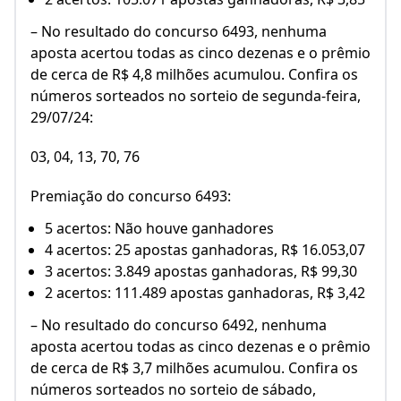
– No resultado do concurso 6493, nenhuma
aposta acertou todas as cinco dezenas e o prêmio
de cerca de R$ 4,8 milhões acumulou. Confira os
números sorteados no sorteio de segunda-feira,
29/07/24:
03, 04, 13, 70, 76
Premiação do concurso 6493:
5 acertos: Não houve ganhadores
4 acertos: 25 apostas ganhadoras, R$ 16.053,07
3 acertos: 3.849 apostas ganhadoras, R$ 99,30
2 acertos: 111.489 apostas ganhadoras, R$ 3,42
– No resultado do concurso 6492, nenhuma
aposta acertou todas as cinco dezenas e o prêmio
de cerca de R$ 3,7 milhões acumulou. Confira os
números sorteados no sorteio de sábado,