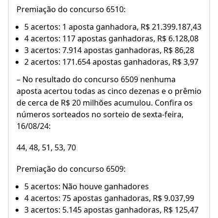
Premiação do concurso 6510:
5 acertos: 1 aposta ganhadora, R$ 21.399.187,43
4 acertos: 117 apostas ganhadoras, R$ 6.128,08
3 acertos: 7.914 apostas ganhadoras, R$ 86,28
2 acertos: 171.654 apostas ganhadoras, R$ 3,97
– No resultado do concurso 6509 nenhuma
aposta acertou todas as cinco dezenas e o prêmio
de cerca de R$ 20 milhões acumulou. Confira os
números sorteados no sorteio de sexta-feira,
16/08/24:
44, 48, 51, 53, 70
Premiação do concurso 6509:
5 acertos: Não houve ganhadores
4 acertos: 75 apostas ganhadoras, R$ 9.037,99
3 acertos: 5.145 apostas ganhadoras, R$ 125,47