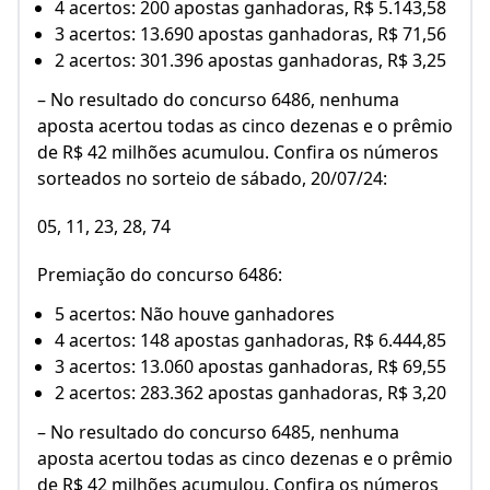
4 acertos: 200 apostas ganhadoras, R$ 5.143,58
3 acertos: 13.690 apostas ganhadoras, R$ 71,56
2 acertos: 301.396 apostas ganhadoras, R$ 3,25
– No resultado do concurso 6486, nenhuma
aposta acertou todas as cinco dezenas e o prêmio
de R$ 42 milhões acumulou. Confira os números
sorteados no sorteio de sábado, 20/07/24:
05, 11, 23, 28, 74
Premiação do concurso 6486:
5 acertos: Não houve ganhadores
4 acertos: 148 apostas ganhadoras, R$ 6.444,85
3 acertos: 13.060 apostas ganhadoras, R$ 69,55
2 acertos: 283.362 apostas ganhadoras, R$ 3,20
– No resultado do concurso 6485, nenhuma
aposta acertou todas as cinco dezenas e o prêmio
de R$ 42 milhões acumulou. Confira os números