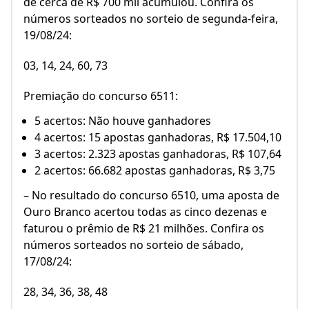
de cerca de R$ 700 mil acumulou. Confira os
números sorteados no sorteio de segunda-feira,
19/08/24:
03, 14, 24, 60, 73
Premiação do concurso 6511:
5 acertos: Não houve ganhadores
4 acertos: 15 apostas ganhadoras, R$ 17.504,10
3 acertos: 2.323 apostas ganhadoras, R$ 107,64
2 acertos: 66.682 apostas ganhadoras, R$ 3,75
– No resultado do concurso 6510, uma aposta de
Ouro Branco acertou todas as cinco dezenas e
faturou o prêmio de R$ 21 milhões. Confira os
números sorteados no sorteio de sábado,
17/08/24:
28, 34, 36, 38, 48