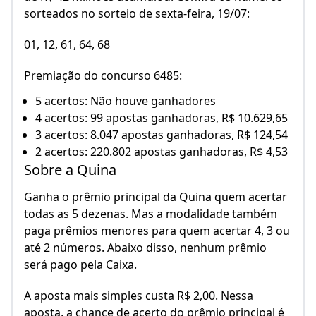
sorteados no sorteio de sexta-feira, 19/07:
01, 12, 61, 64, 68
Premiação do concurso 6485:
5 acertos: Não houve ganhadores
4 acertos: 99 apostas ganhadoras, R$ 10.629,65
3 acertos: 8.047 apostas ganhadoras, R$ 124,54
2 acertos: 220.802 apostas ganhadoras, R$ 4,53
Sobre a Quina
Ganha o prêmio principal da Quina quem acertar
todas as 5 dezenas. Mas a modalidade também
paga prêmios menores para quem acertar 4, 3 ou
até 2 números. Abaixo disso, nenhum prêmio
será pago pela Caixa.
A aposta mais simples custa R$ 2,00. Nessa
aposta, a chance de acerto do prêmio principal é