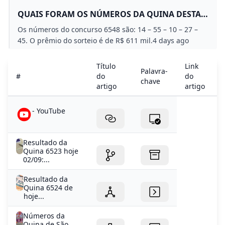
QUAIS FORAM OS NÚMEROS DA QUINA DESTA
NOITE?
Os números do concurso 6548 são: 14 – 55 – 10 – 27 –
45. O prêmio do sorteio é de R$ 611 mil.4 days ago
fortune ox slot
Título
Link
D
Palavra-
Loterias Caixa: confira os resultados dos sorteios desta 
#
do
do
chave
artigo
artigo
a
Quina de Hoje: Quantos Ganhadores Teve?
Quina Hoje: Ganhadores? Prêmio Acumulou R$7 Milhões
Qual foi o resultado da Quina dessa noite?
- YouTube
Fortune Ox Slot: Tabela Símbolos RTP e Volatilidade
Qual o valor de 2 acertos na Quina?
Resultado da
CAIXA - YouTube
Quina 6523 hoje
- YouTube
02/09:...
Qual foi os números da Quina que saiu hoje?
Resultado da
Que horas sai o resultado da Quina de hoje?
Quina 6524 de
como jogar no fortune ox
hoje...
Fortune Ox: Como Funcionam Rodadas Símbolos e Recur
Números da
Resultado Quina 6514 de hoje quinta-feira (22/08/24)
Quina de São