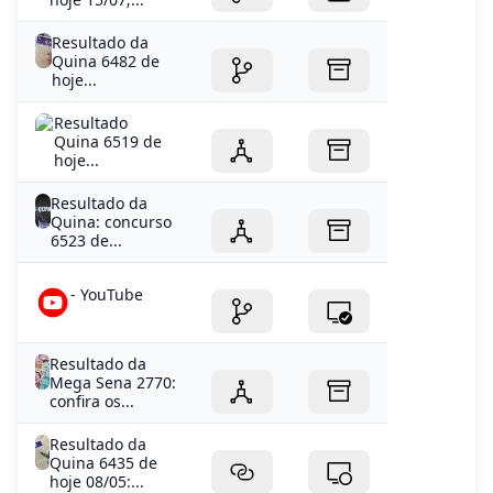
Resultado da
Quina 6482 de
hoje...
Resultado
Quina 6519 de
hoje...
Resultado da
Quina: concurso
6523 de...
- YouTube
Resultado da
Mega Sena 2770:
confira os...
Resultado da
Quina 6435 de
hoje 08/05:...