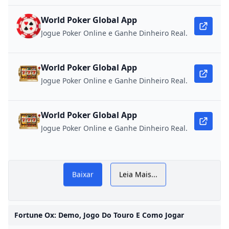
Teve ganhadores na Quina de hoje?
Teve ganhador da Quina do concurso 6568?
Teve ganhador na Quina 6547?
Resultado da Quina 6524 hoje 03/09: confira os núme
Qual o horário do sorteio da Quina de hoje?
Que horas sai o resultado da Quina de hoje?
Resultado da Quina 6306 de hoje 02/12; prêmio é de R$
Quantos números se ganham na Quina?
World Poker Global App
Quina 6961: Números Sorteados e Prêmio Acumulado
como jogar no fortune ox
- YouTube
Resultado da Quina 6396 de hoje quinta-feira (21/03)
Quina Resultado da quina
Quina: Concurso 6562 hoje (19/10) - Supersena
Resultado Quina 6514 de hoje quinta-feira (22/08/24)
Teve ganhador da Quina 6551?
Teve ganhador na Quina 6568?
Jogue Poker Online e Ganhe Dinheiro Real.
Quina 6936: Não Teve Ganhador! Prêmio Acumula R$ 1
Como saber se ganhou na Quina?
Teve ganhador na Quina de hoje à noite?
RESULTADO DA QUINA CONCURSO 6149: QUINA CONCURSO
Loterias - Os resultados da Mega-Sena e outras premiaçõ
Qual o horário do sorteio da Quina de hoje?
Resultado da Quina de hoje concurso 6525 quarta-feira
Quina: resultado 622 Loterias Caixa Gazeta do Povo
Que horas sai o resultado da Quina de hoje?
- YouTube
Dupla Sena Resultado Números Sorteio
Resultado Quina 6514 de hoje quinta-feira (22/08/24)
Quina: Resultado números do sorteio e ganhadores - N
World Poker Global App
Quantos ganhador da Quina de hoje?
jogo do touro
Quanto pagam 2 acertos na Quina?
Quina 6942: Ganho na Quadra Acúmulo e Números So
Resultados das Loterias Sorte Online
Jogue Poker Online e Ganhe Dinheiro Real.
Quanto Pagou a Quadra da Quina? Valores Atuais e E
Teve ganhador na Quina de hoje à noite?
Quanto está acumulado a Quina?
Qual o valor de 2 acertos na Quina?
Ganhador na Quina 6928? Confira o Resultado e o Ac
Resultado da Quina 6485 de hoje 19/07: veja números
Quina de Hoje: Quantos Ganhadores Teve?
Quina hoje: dezenas sorteadas
Resultado da Quina 6524 hoje 03/09: confira os número
Quina Resultado da quina
- YouTube
Quina hoje: dezenas sorteadas
World Poker Global App
Quina 7024: Não Houve Ganhador! Prize Acumulou R$ 
Quais foram os números da Quina desta noite?
Jogue Poker Online e Ganhe Dinheiro Real.
Teve ganhador na Quina de hoje à noite?
Teve ganhador da Quina 6551?
Resultado da Quina 6482 de hoje 16/07
Quais são os números que mais saem na Quina 2024?
Ganhador na Quina 6928? Confira o Resultado e o Acúm
o
Fortune Ox: Demo, Jogo do
jogo do touro
Resultado da Quina 6312 de hoje sábado (09/12)
Baixar
Leia Mais...
Quina: Concurso 6562 hoje (19/10) - Supersena
Teve ganhador na Quina 6527?
Touro e Como Jogar
Qual foi o resultado da Quina dessa noite?
Quantos ganhador da Quina de hoje?
Quem ganhou a Quina de hoje?
como jogar no fortune ox
Qual foi o resultado da Quina dessa noite?
Fortune Ox: Demo, Jogo Do Touro E Como Jogar
Quem acertar 1 número na Quina ganha alguma coisa?
Qual o resultado da Quina desta noite?