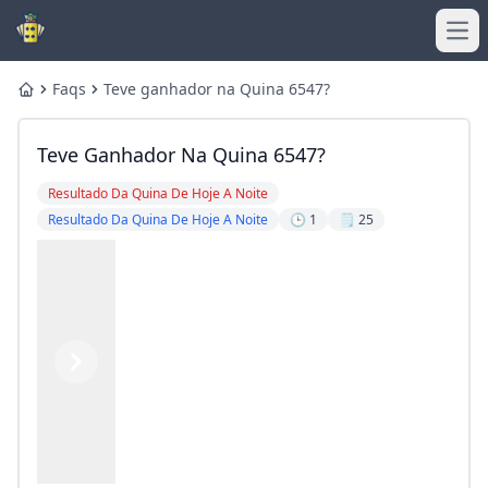
Ope
Faqs
Teve ganhador na Quina 6547?
Home
fortune ox
fortune ox slot
Teve Ganhador Na Quina 6547?
Que horas sai o resultado da Quina de hoje?
Quanto está acumulado a Quina?
Quais foram os números da Quina desta noite?
Resultado da Quina:▷Último Resultado e Números🏅
Resultado Da Quina De Hoje A Noite
- YouTube
- YouTube
Resultado Da Quina De Hoje A Noite
🕒 1
🗒️ 25
Resultado da Quina 6312 de hoje sábado (09/12)
Teve ganhador na Quina de hoje?
jogo do touro
Quina hoje: veja números sorteados e ganhadores
Quantos ganhador da Quina de hoje?
Qual cidade saiu a Quina de hoje?
Quina de São João: confira o resultado do concurso 6462
Quem foi o ganhador da Mega-Sena de hoje?
Quina 7010: teve ganhador?
Quais foram os números da Quina desta noite?
Resultado Quina 6996: Confira os Números Sorteados e o
Qual o valor de 2 acertos na Quina?
Como Jogar no Fortune Ox: Tutorial Passo a Passo
Quina Hoje: Quantos Acertadores Houve? Resultado em T
Teve ganhador da Quina 6640?
Qual foi o número da Quina dessa noite?
Qual foi o resultado da Quina dessa noite?
Previous
Next
Teve ganhadores na Quina de hoje?
Teve ganhador na Quina 6565?
Quina: resultado 38 Loterias Caixa Gazeta do Povo
Resultado Quina 6523: alguém faturou os R$ 27 milhões
como jogar no fortune ox
fortune ox slot
Resultado da Quina de hoje concurso 6525 quarta-feira
Resultado da Quina:▷Último Resultado e Números🏅
Quantos acertaram a Quina da Mega da Virada 2024?
Teve ganhador na Quina 6536?
Resultado Quina concurso 5386: veja os números sorteados
Teve ganhador na Quina 6536?