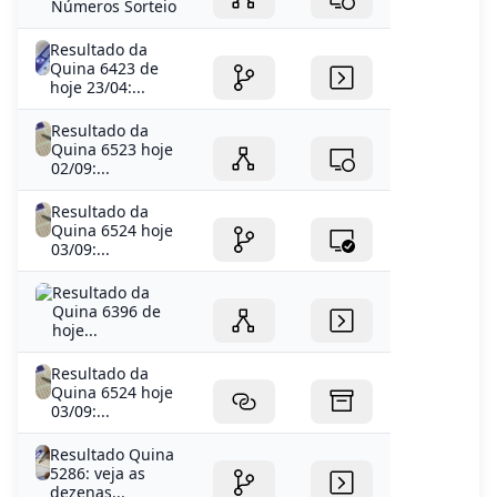
Números Sorteio
Resultado da
Quina 6423 de
hoje 23/04:...
Resultado da
Quina 6523 hoje
02/09:...
Resultado da
Quina 6524 hoje
03/09:...
Resultado da
Quina 6396 de
hoje...
Resultado da
Quina 6524 hoje
03/09:...
Resultado Quina
5286: veja as
dezenas...