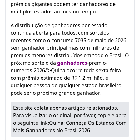
prêmios gigantes podem ter ganhadores de
múltiplos estados ao mesmo tempo.
A distribuição de ganhadores por estado
continua aberta para todos, com sorteios
recentes como o concurso 7035 de maio de 2026
sem ganhador principal mas com milhares de
premios menores distribuídos em todo o Brasil. O
próximo sorteio da
ganhadores
-premio-
numeros-2026/'>Quina ocorre toda sexta-feira
com prêmio estimado de R$ 1,2 milhão, e
qualquer pessoa de qualquer estado brasileiro
pode ser o próximo grande ganhador.
fortune ox slot
fortune ox slot
fortune ox slot
Este site coleta apenas artigos relacionados.
Teve ganhador na Quina de hoje?
Teve ganhador na Quina 6547?
Resultado da Quina de hoje concurso 6523 segunda-feir
Para visualizar o original, por favor, copie e abra
Resultado da Quina 6435 de hoje 08/05: confira o sorte
Quem ganhou na Mega-Sena hoje?
Últimos 20 resultados da Quina
o seguinte link:
Quina: Conheça Os Estados Com
Qual o valor da Quina para hoje?
Quina 6958: Milionário de BH Leva R$ 11 Milhões!
Teve ganhador na Quina 6977? Veja se alguém levou o
Mais Ganhadores No Brasil 2026
Resultado Quina 6523: alguém faturou os R$ 27 milhões
Resultado Quina 6523: alguém faturou os R$ 27 milhões
Resultado da Quina 6523 hoje 02/09: confira os núme