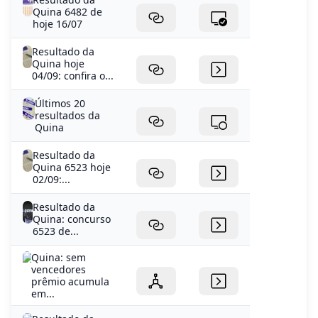
Quina 6482 de
hoje 16/07
Resultado da
Quina hoje
04/09: confira o...
Últimos 20
resultados da
Quina
Resultado da
Quina 6523 hoje
02/09:...
Resultado da
Quina: concurso
6523 de...
Quina: sem
vencedores
prêmio acumula
em...