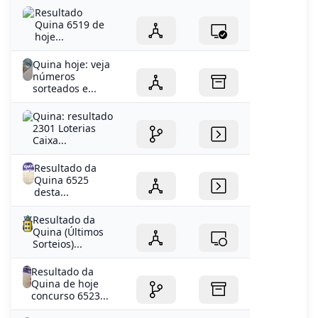
Resultado
Quina 6519 de
hoje...
Quina hoje: veja
números
sorteados e...
Quina: resultado
2301 Loterias
Caixa...
Resultado da
Quina 6525
desta...
Resultado da
Quina (Últimos
Sorteios)...
Resultado da
Quina de hoje
concurso 6523...