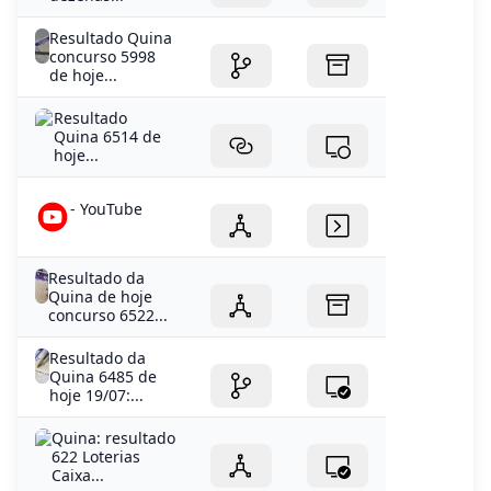
Resultado Quina
concurso 5998
de hoje...
Resultado
Quina 6514 de
hoje...
- YouTube
Resultado da
Quina de hoje
concurso 6522...
Resultado da
Quina 6485 de
hoje 19/07:...
Quina: resultado
622 Loterias
Caixa...