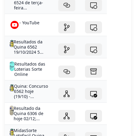
6524 de terça-
feira...
- YouTube
Resultados da
Quina 6562
19/10/2024 5...
Resultados das
Loterias Sorte
Online
Quina: Concurso
6562 hoje
(19/10) -...
Resultado da
Quina 6306 de
hoje 02/12;...
MidasSorte
Lotofacil Quina