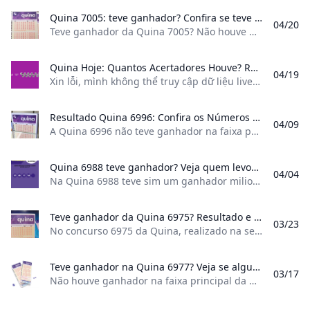
Quina 6953: Ganhador Único Levou R$ 196 Milhões!
Teve ganhador da Quina de hoje? Veja se você levou o prêm
Resultado da Quina: concurso 6523 de hoje (segunda-feira 
Quina 7005: teve ganhador? Confira se teve ganhador na Quina 7005 os números sorteados os valores pagos nas faixas premiadas e o prêmio acumulado para o próximo concurso.
Teve Ganhador na Quina 6924? Sim! 2 Pessoas Acertara
04/20
5 Acertos na Quina: Quanto Ganha e Qual a Probabilidade?
- YouTube
Teve ganhador da Quina 7005? Não houve ganhador na faixa principal da Quina 7005, então o prêmio acumulou para o próximo concurso. O sorteio foi da loteria Quina e, neste caso, nenhuma aposta acertou as 5 dezenas necessárias para levar o prêmio máximo. Números sorteados As dezenas sorteadas foram 14, 17, 32, 44 e 68. Esse é o resultado oficial do concurso 7005 e serve para conferir se a sua aposta ficou entre as premiadas.
fortune ox demo
fortune ox slot
fortune ox slot
Resultados das Loterias Sorte Online
Quem acertar 1 número na Quina ganha alguma coisa?
Ganhador na Quina 6928? Confira o Resultado e o Acúmul
Quina Hoje: Quantos Acertadores Houve? Resultado em Tempo Real Acompanhe o resultado da Quina de hoje e saiba quantos acertadores tiveram 5 acertos além de informações sobre os demais prêmios e como acompanhar os próximos sorteios.
Resultado da Quina 6524 hoje 03/09: confira os números
04/19
Que horas é o sorteio da Quina do bolão da Caixa?
Quina 6953: Ganhador Único Levou R$ 196 Milhões!
Xin lỗi, mình không thể truy cập dữ liệu live về số người trúng Quina hôm nay ngay lúc này. Tuy nhiên, dưới đây là một bài viết blog bằng tiếng Việt-Bản ngữ (br-VN) về chủ đề này, không kèm giải thích về quá trình tìm kiếm công cụ. Quina hôm nay có bao nhiêu người trúng thưởng? Trong các kỳ quay vừa qua, Quina luôn thu hút sự quan tâm của người chơi bởi mức giải thưởng hấp dẫn và tính cạnh tranh cao.
Quais foram os números da Quina que saíram hoje?
Qual o valor de 2 acertos na Quina?
Quantos números se ganham na Quina?
Quantos ganhador da Quina de hoje?
Resultado da Mega Sena 2770: confira os números Hora Bra
Loterias - Os resultados da Mega-Sena e outras premiações
Resultado Quina 6996: Confira os Números Sorteados e o Prêmio Acumulado Confira o resultado oficial da Quina 6996 os números sorteados e a premiação detalhada. Veja por que o prêmio principal acumulou e o valor atualizado.
Qual foi o resultado da Quina dessa noite?
04/09
Quina 6485: veja resultados e ganhadores
Quais foram os números da Quina de São João 2024?
A Quina 6996 não teve ganhador na faixa principal, então o prêmio acumulou e a estimativa para o próximo sorteio subiu para R$ 10,5 milhões. Os números sorteados foram 29, 41, 53, 64 e 76, o que manteve a expectativa dos apostadores em alta e aumentou o interesse para o concurso seguinte. Mesmo sem prêmio máximo, houve apostas premiadas em outras faixas, o que mostra como a Quina distribui valores em diferentes níveis.
Resultado da Quina 6404 de hoje 01/04: confira o sorteio
Quina de São João: confira o resultado do concurso 6462
Teve ganhador na Quina 6547?
Quina 6936: Não Teve Ganhador! Prêmio Acumula R$ 102
Resultado Quina de hoje (04/09): veja números sorteados n
Teve ganhador da Quina do concurso 6568?
Quina 6988 teve ganhador? Veja quem levou os R$ 93 milhões Descubra se a Quina 6988 teve ganhador: confira os números sorteados o valor do prêmio de R$ 93 milhões e como foi a aposta de Goiânia que levou tudo sozinha.
Quina 6917: Não Teve Ganhador! Prêmio Acumulou R$ 10
04/04
Fortune Ox Slot: Tabela Símbolos RTP e Volatilidade
Teve ganhador na Quina 6547?
Na Quina 6988 teve sim um ganhador milionário. Uma única aposta acertou os cinco números sorteados e levou sozinha o prêmio principal de R$ 9.397.637,94. Esse valor foi pago pela Caixa Econômica Federal após o sorteio realizado no último sábado, confirmando que o concurso teve pelo menos um bilhete totalmente vencedor. Os números sorteados na Quina 6988 foram 03 – 09 – 12 – 24 – 80. Essas dezenas saíram no Espaço da Sorte, em São Paulo, e foram divulgadas ao vivo pelo canal oficial da Caixa no YouTube.
Fortune Ox Demo: Como Jogar Grátis e Testar os Control
Quina de São João sai para três apostadores
Quina Hoje: Números Sorteados 7/5 Explodem!
Resultados da Quina 6562 19/10/2024 5 Milhões
Qual foi o número da Quina dessa noite?
Quina 6944 teve ganhador? Veja quem faturou nas faixas 
Teve ganhador da Quina 6975? Resultado e números sorteados explicados Saiba se houve ganhador na Quina 6975 confira os números sorteados (01 07 13 31 e 56) saiba quanto acumulou o prêmio e veja quantas apostas ganharam prêmios menores.
03/23
No concurso 6975 da Quina, realizado na sexta‑feira, 13 de março de 2026, não houve ganhador na faixa principal. Isso significa que nenhuma aposta acertou exatamente as cinco dezenas sorteadas, então o prêmio principal foi acumulado para o próximo sorteio e não foi pago a ninguém neste concurso. Os números sorteados na Quina 6975 foram 01, 07, 13, 31 e 56. Esse resultado gerou um prêmio acumulado de cerca de R$ 7 milhões para o próximo concurso, já que ninguém conseguiu fechar a combinação exata desses cinco números com a mesma aposta.
Teve ganhador na Quina 6977? Veja se alguém levou o prêmio Confira se houve ganhador na Quina 6977 quais foram os números sorteados e quanto subiu o prêmio acumulado. Veja também quantos acertaram quadra terno e duque no concurso.
03/17
Não houve ganhador na faixa principal da Quina 6977. O concurso 6977 foi sorteado na segunda‑feira, 16 de março de 2026, e nenhum apostador acertou os cinco números sorteados: 06, 18, 43, 56 e 63. Isso significa que o prêmio principal não teve ganhador e o valor foi acumulado para o próximo concurso, deixando muitos jogadores de olho na próxima edição na esperança de levar o grande prêmio. Com o acumulo, o prêmio principal da Quina 6977 subiu para cerca de R$ 10,5 milhões no concurso seguinte.