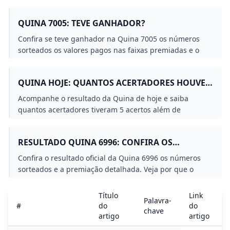
Resultado da Quina hoje 04/09: confira o sorteio
Resultado da Quina:▷Último Resultado e Números🏅
premiação e valores pagos por acertos.
Resultados das Loterias Sorte Online
Qual o resultado da Quina desta noite?
Quina 6523 acumulou e pode pagar R$ 37 milhões no próx
Quais foram os números que saíram no bolão da Quina?
Resultado da Quina de hoje concurso 6523 segunda-feira 
QUINA 7005: TEVE GANHADOR?
Quina 6523 acumulou e pode pagar R$ 37 milhões no próx
Resultado Quina de hoje (04/09): veja números sorteados
Fortune Ox: Como Funcionam Rodadas Símbolos e Recur
- YouTube
Quais são os cinco números mais sorteados na Quina?
Quina 6638: Tem Ganhador! R$ 192 Milhões Levados Soz
Confira se teve ganhador na Quina 7005 os números
Resultado da Quina 6481 de hoje 15/07; prêmio é de R$ 2
Resultado da Quina 6312 de hoje sábado (09/12)
Resultado da Quina 6481 de hoje 15/07; prêmio é de R$ 2
sorteados os valores pagos nas faixas premiadas e o
Resultado da Quina 6524 hoje 03/09: confira os números
Que horas é o sorteio da Quina do bolão da Caixa?
prêmio acumulado para o próximo concurso.
Qual foi o resultado da Quina dessa noite?
Quina 6485: veja resultados e ganhadores
QUINA HOJE: QUANTOS ACERTADORES HOUVE?
- YouTube
Loterias - Os resultados da Mega-Sena e outras premiaçõ
RESULTADO EM TEMPO REAL
Acompanhe o resultado da Quina de hoje e saiba
quantos acertadores tiveram 5 acertos além de
informações sobre os demais prêmios e como
acompanhar os próximos sorteios.
RESULTADO QUINA 6996: CONFIRA OS
NÚMEROS SORTEADOS E O PRÊMIO
Confira o resultado oficial da Quina 6996 os números
ACUMULADO
sorteados e a premiação detalhada. Veja por que o
prêmio principal acumulou e o valor atualizado.
fortune ox slot
Título
Link
D
Palavra-
Teve ganhador na Quina 6977? Veja se alguém levou o p
#
do
do
chave
artigo
artigo
a
Quem ganhou na Mega-Sena hoje?
Qual o resultado da Quina desta noite?