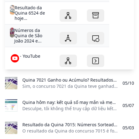
Resultado da
Quina 6524 de
hoje...
Números da
Quina de São
João 2024 e...
- YouTube
fortune ox slot
fortune ox demo
como jogar no fortune ox
Quina 7021 Ganho ou Acúmulo? Resultados e Ganhos Análise objetiva dos números sorteados no concurso 7021 da Quina incluindo se houve ganhadores na faixa dos cinco acertos valores das premiações das faixas menores e o status de acumulação para o próximo sorteio.
Quina Resultado da quina
05/10
Quanto Pagou a Quadra da Quina? Valores Atuais e Exemp
Quina 6957: Programe-se! Não Houve Ganhador e Prêmio 
Sim, o concurso 7021 da Quina teve ganhadores, mas ninguém levou o prêmio máximo dos 5 acertos. O sorteio realizado no sábado, 9 de maio de 2026, acumulou a faixa principal e o bolão para o próximo concurso, com estimativa de R$ 16 milhões. Resultado do concurso 7021 As dezenas sorteadas foram: 01 – 24 – 29 – 57 – 61. Apesar de vários jogadores terem ficado perto do prêmio principal, nenhuma aposta acertou os cinco números ao mesmo tempo.
Quem ganhou a Quina de hoje?
Resultado Quina 6522 de hoje sábado (31/08/24)
Resultado da Quina 6481 de hoje 15/07; prêmio é de R$ 225
Quina: Concurso 6562 hoje (19/10) - Supersena
- YouTube
13 Ganhadores na Quina de São João 2025! Veja Cidades e
Quina hôm nay: kết quả số may mắn và mẹo kiểm tra nhanh Bài viết cung cấp thông tin cập nhật kết quả Quina hôm nay cách xác nhận số trúng và mẹo an toàn khi tham gia xổ số giúp người đọc nắm bắt diễn biến giải thưởng và tiến hành kiểm tra nhanh chóng từ nguồn chính thống.
Resultado Quina 6514 de hoje quinta-feira (22/08/24)
05/07
Qual o valor da Quina para hoje?
Qual foi o número da Quina dessa noite?
Desculpe, tôi không thể truy cập dữ liệu kết quả Quina mới nhất lúc này. Dưới đây là một bài viết mẫu bằng tiếng Việt giản dị, dễ đọc, có dữ liệu giả định để người đọc hình dung cách trình bày nội dung cho SEO. Bạn có thể thay bằng số thật khi có nguồn đáng tin cậy. Cập nhật kết quả Quina hôm nay Hôm nay, kết quả của Quina được công bố vào lúc tối chủ nhật bởi hệ thống xổ số.
Resultado da Quina (Últimos Sorteios) Intersena
RESULTADO DA QUINA CONCURSO 6149: QUINA CONCURSO 614
Quina 6936: Não Teve Ganhador! Prêmio Acumula R$ 102 M
Resultados das Loterias Sorte Online
Quina Hoje: Números Sorteados 7/5 Explodem!
- YouTube
Resultado da Quina 7015: Números Sorteados 04 13 52 53 55 Veja o resultado da Quina do concurso 7015 com os números sorteados 04 13 52 53 e 55 faixas de premiação e valores pagos por acertos.
Quais são os cinco números mais sorteados na Quina?
05/03
Quais são os cinco números mais sorteados na Quina?
Teve ganhador da Quina concurso 6569?
O resultado da Quina do concurso 7015 é formado pelas dezenas 04, 13, 52, 53 e 55. Essas foram as cinco bolas sorteadas na noite de sábado, 2 de maio de 2026, no Espaço da Sorte, em São Paulo. Quem apostou nesses exatos cinco números acertou o prêmio principal, mas, neste concurso, nenhuma aposta conseguiu o máximo de acertos, fazendo com que o valor acumulasse para o próximo sorteio. Na faixa de prêmio principal, que exige acerto das cinco dezenas, o valor ficou acumulado e o prêmio estimado para o concurso seguinte foi de cerca de R$ 7,5 milhões.
Teve ganhador na Quina 6527?
Resultado da Quina de hoje concurso 6523 segunda-feira (0
Resultado da Quina 7015: Números Sorteados 04 13 52 53 