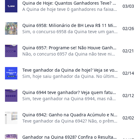
Quina de Hoje: Quantos Ganhadores Teve? Confira quantos ganhadores teve a Quina de hoje os números sorteados e como ficou a premiação do concurso.
03/03
A Quina de hoje teve 0 ganhadores na faixa principal de 5 acertos. Houve premiação nas demais faixas, com 40 ganhadores na quadra, 3.672 no terno e 102.950 no duque. Números do sorteio Os números sorteados foram 09, 21, 24, 63 e 69. Como ninguém acertou as 5 dezenas, o prêmio principal acumulou. Premiação por faixa 5 acertos: 0 ganhadores. 4 acertos: 40 ganhadores. 3 acertos: 3.672 ganhadores. 2 acertos: 102.
Quina 6958: Milionário de BH Leva R$ 11 Milhões! Descubra como uma aposta de Belo Horizonte ganhou R$ 11 milhões na Quina 6958. Números sorteados: 09-14-24-55-68. Veja prêmios e detalhes do sorteio!
02/26
Sim, o concurso 6958 da Quina teve um ganhador! No dia 21 de fevereiro de 2026, em São Paulo, uma aposta simples de Belo Horizonte (MG) levou o prêmio total de R$ 11.083.093,94. Os números sorteados foram 09, 14, 24, 55 e 68 – sem divisão com outros acertadores. A aposta vencedora veio de um canal físico em BH, transformando um sortudo em milionário de uma vez. Além do grande prêmio, 57 pessoas acertaram quatro números e ganharam R$ 9.
Quina 6957: Programe-se! Não Houve Ganhador e Prêmio Acumulou R$ 11 Milhões O concurso 6957 da Quina não teve ganhador que acertou as 5 dezenas. As dezenas sorteadas foram 11-14-18-67-74 e o prêmio de R$ 11 milhões acumulou para o próximo sorteio.
02/21
Não, o concurso 6957 da Quina não teve ninguém que acertou as cinco dezenas e levou o prêmio principal de R$ 11 milhões. Isso significa que o prêmio acumulou e foi passado para o próximo sorteio,
Teve ganhador da Quina de hoje? Veja se você levou o prêmio milionário Saiba se saiu ganhador da Quina de hoje veja os números sorteados o valor do prêmio principal e como verificar se o seu bilhete está premiado.
02/14
Sim, hoje saiu ganhador da Quina. No último concurso divulgado, uma aposta acertou as cinco dezenas sorteadas e levou o prêmio principal sozinha, ficando com um valor acima de R$ 13 milhões. Esse valor é pago em dinheiro, em uma única parcela, para o bilhete que tiver todos os números corretos. O sorteio da Quina acontece todos os dias, em geral às 20h, em lotéricas ou pelo site e aplicativo da Caixa.
Quina 6944 teve ganhador? Veja quem faturou nas faixas secundárias Descubra se teve ganhador da Quina 6944 quem levou prêmios nas faixas de 4 3 e 2 acertos e como o prêmio de R$ 85 milhões foi para o próximo sorteio.
02/12
Sim, teve ganhador na Quina 6944, mas não na faixa principal de cinco acertos. O prêmio máximo acumulou, já que ninguém acertou as cinco dezenas sorteadas. O resultado do concurso 6944 foi divulgado pela Caixa Econômica Federal na terça‑feira, 3 de fevereiro de 2026, e registrou vencedores somente nas faixas secundárias, como 4, 3 e 2 acertos, com valores menores pagos a milhares de apostadores. Os números sorteados na Quina 6944 foram 2 – 8 – 30 – 56 – 61.
Quina 6942: Ganho na Quadra Acúmulo e Números Sorteados Conteúdo objetivo sobre o concurso 6942 da Quina incluindo se houve ganhador na faixa principal valores de acúmulo para o próximo sorteio e os números sorteados com exemplos de premiações nas faixas de quadra terno e dupla.
02/02
Teve ganhador da Quina 6942? Não, o prêmio acumulou. O concurso 6942 da Quina foi realizado no sábado, 31 de janeiro de 2026, e não houve ganhador na faixa principal de 5 acertos. Por isso, o prêmio foi para o próximo sorteio, chegando a aproximadamente R$ 2,2 milhões. Exemplos de prêmios anunciados nesse concurso mostram que, mesmo sem quem acertasse os 5 números, outras faixas tiveram vencedores com premiações menores, mantendo o interesse dos apostadores.
Ganhador na Quina 6928? Confira o Resultado e o Acúmulo A Quina 6928 ocorreu na quinta-feira (15/01/2026) e não houve ganhadores na faixa principal segundo coberturas oficiais. Saiba o que aconteceu o valor acumulado para o próximo concurso e como acompanhar os próximos resultados.